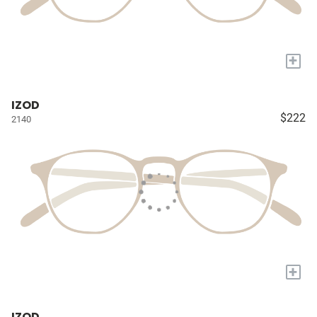
+
IZOD
$222
2140
+
IZOD