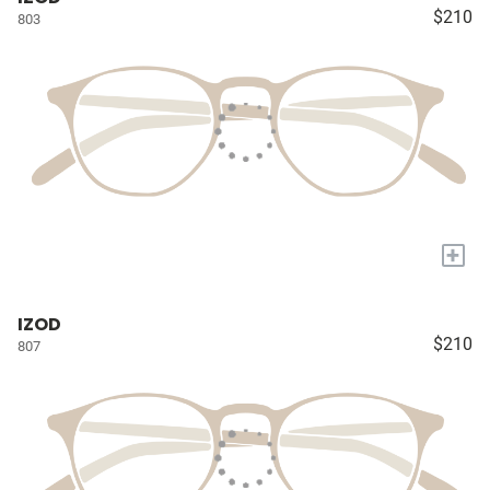
$210
803
+
IZOD
$210
807