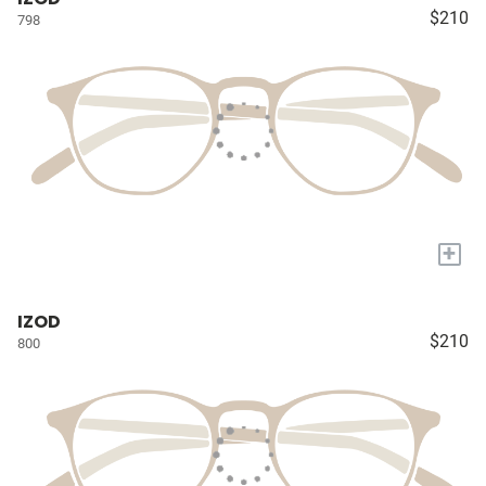
$210
798
+
IZOD
$210
800