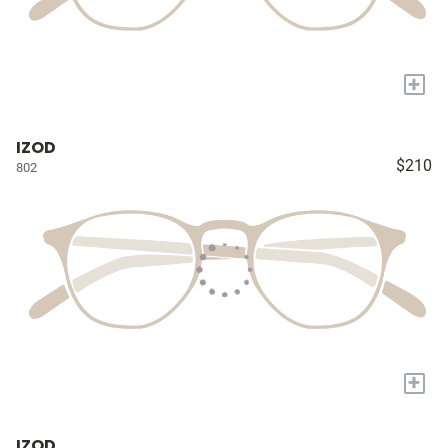
+
IZOD
$210
802
+
IZOD