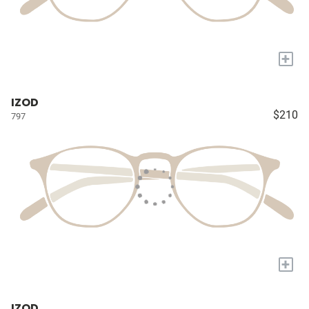
+
IZOD
$210
797
+
IZOD