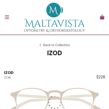
Back to Collection
IZOD
IZOD
$228
2136